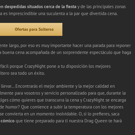
en despedidas situados cerca de la fiesta
y de las principales zonas
a es imprescindible una suculenta a la par que divertida cena.
Ofertas para Solteros
ente largo, por eso es muy importante hacer una parada para reponer
 una buena cena acompañada de un sorprendente espectáculo que haga
fácil porque CrazyNight pone a tu disposición los mejores
ltero sea todo un éxito.
 llevar… Encontrarás el mejor ambiente y la mejor calidad en
mente para vosotros y servicio personalizado para que, durante la
eliges cómo quieres que transcurra la cena y CrazyNight se encarga
 de humor? Que comience a subir la temperatura con los mejores
e convierta en un momento inolvidable. O, si lo prefieres, saca
 cómico
que tiene preparado para ti nuestra Drag Queen te hará