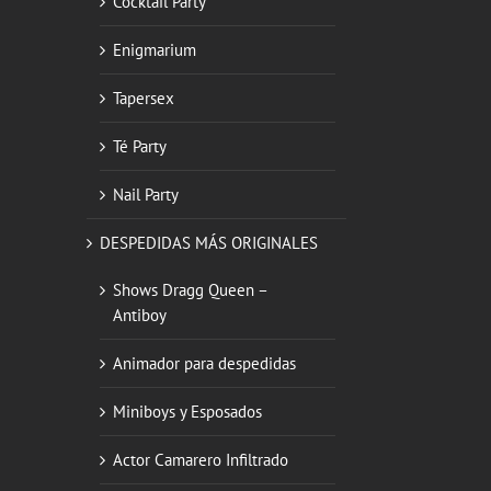
Cocktail Party
Enigmarium
Tapersex
Té Party
Nail Party
DESPEDIDAS MÁS ORIGINALES
Shows Dragg Queen –
Antiboy
Animador para despedidas
Miniboys y Esposados
Actor Camarero Infiltrado