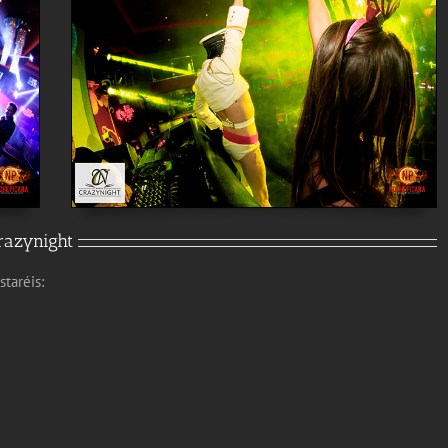
razynight
taréis: