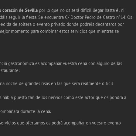
o corazón de Sevilla
por lo que no os será difícil llegar hasta él ni
dáis seguir la fiesta. Se encuentra C/ Doctor Pedro de Castro nº14. Os
pedida de soltera o evento privado donde podréis decantaros por
y mejor momento para combinar estos servicios que mientras se
encia gastronómica es acompañar vuestra cena con alguno de las
estaurante:
a noche de grandes risas en las que será realmente difícil
s había puesto tan de los nervios como este actor que os pondrá a
compañara durante la cena.
servicios que ofertamos os podrá acompañar en vuestro evento