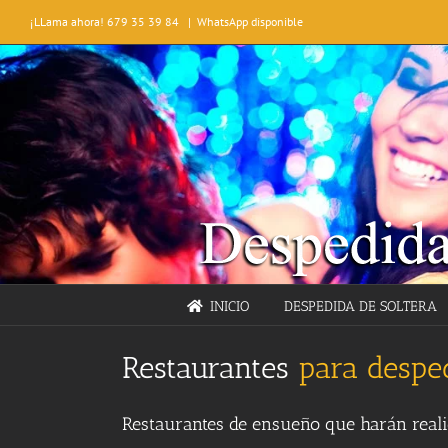
Saltar
¡LLama ahora! 679 35 39 84
|
WhatsApp disponible
al
contenido
INICIO
DESPEDIDA DE SOLTERA
Restaurantes
para desped
Restaurantes de ensueño que harán realid