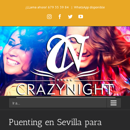
Saltar
¡LLama ahora! 679 35 39 84
|
WhatsApp disponible
al
contenido
Instagram
Facebook
Twitter
YouTube
Ir a...
Puenting en Sevilla para