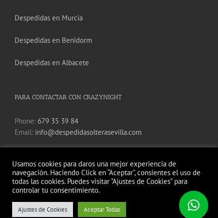
Despedidas en Murcia
Despedidas en Benidorm
Despedidas en Albacete
PARA CONTACTAR CON CRAZYNIGHT
Phone:
679 35 39 84
Email:
info@despedidasolterasevilla.com
Usamos cookies para daros una mejor experiencia de
navegación. Haciendo Click en “Aceptar”, consientes el uso de
todas las cookies. Puedes visitar "Ajustes de Cookies" para
controlar tu consentimiento.
Despedidas Crazy Night © | https://www.despedidasolterasevilla.es
Ajustes de Cookies
Aceptar Todas
Instagram
Facebook
Twitter
YouTube