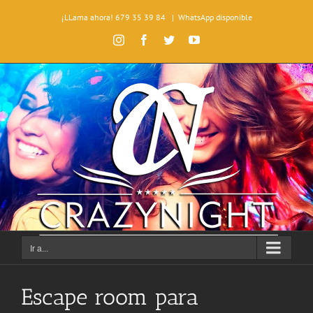
Saltar
¡LLama ahora! 679 35 39 84
|
WhatsApp disponible
al
contenido
Instagram
Facebook
Twitter
YouTube
Ir a...
Escape room para