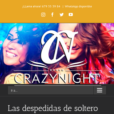
Saltar
¡LLama ahora! 679 35 39 84
|
WhatsApp disponible
al
contenido
Instagram
Facebook
Twitter
YouTube
Ir a...
Las despedidas de soltero