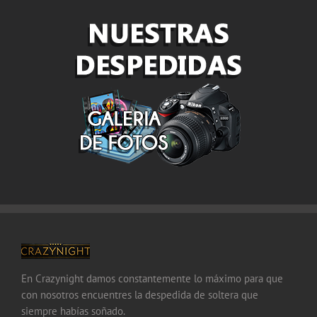
En Crazynight damos constantemente lo máximo para que
con nosotros encuentres la despedida de soltera que
siempre habías soñado.